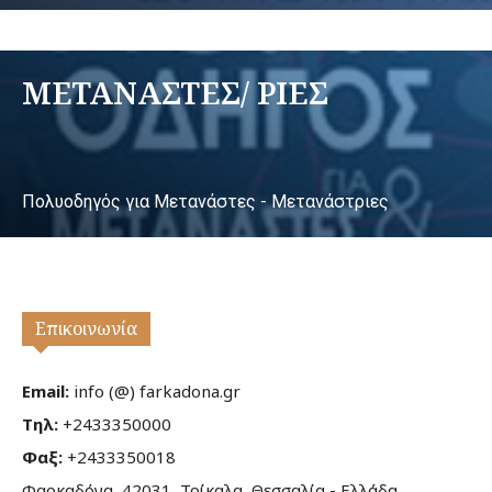
ΜΕΤΑΝΑΣΤΕΣ/ ΡΙΕΣ
Πολυοδηγός για Μετανάστες - Μετανάστριες
Επικοινωνία
Email:
info (@) farkadona.gr
Τηλ:
+2433350000
Φαξ:
+2433350018
Φαρκαδόνα, 42031, Τρίκαλα, Θεσσαλία - Ελλάδα