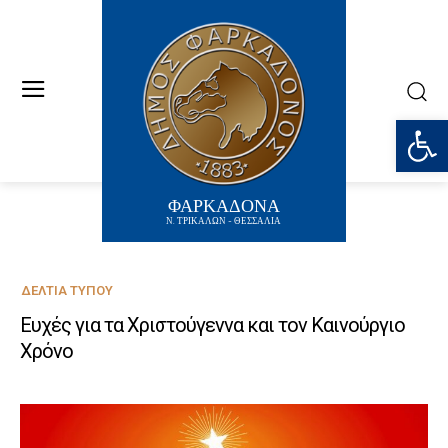
Ανοίξτε
ΦΑΡΚΑΔΟΝΑ
Ν. ΤΡΙΚΑΛΩΝ - ΘΕΣΣΑΛΙΑ
ΔΕΛΤΊΑ ΤΎΠΟΥ
Ευχές για τα Χριστούγεννα και τον Καινούργιο
Χρόνο