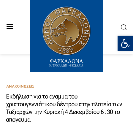
Ανοίξτε
ΦΑΡΚΑΔΟΝΑ
Ν. ΤΡΙΚΑΛΩΝ - ΘΕΣΣΑΛΙΑ
ΑΝΑΚΟΙΝΏΣΕΙΣ
Εκδήλωση για το άναμμα του
χριστουγεννιάτικου δέντρου στην πλατεία των
Ταξιαρχών την Κυριακή 4 Δεκεμβρίου 6 : 30 το
απόγευμα