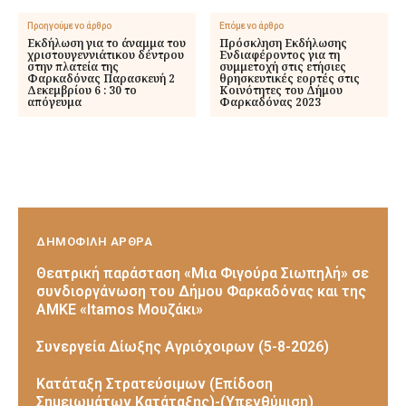
Προηγούμενο άρθρο
Επόμενο άρθρο
Εκδήλωση για το άναμμα του
Πρόσκληση Εκδήλωσης
χριστουγεννιάτικου δέντρου
Ενδιαφέροντος για τη
στην πλατεία της
συμμετοχή στις ετήσιες
Φαρκαδόνας Παρασκευή 2
θρησκευτικές εορτές στις
Δεκεμβρίου 6 : 30 το
Κοινότητες του Δήμου
απόγευμα
Φαρκαδόνας 2023
ΔΗΜΟΦΙΛΗ ΑΡΘΡΑ
Θεατρική παράσταση «Μια Φιγούρα Σιωπηλή» σε
συνδιοργάνωση του Δήμου Φαρκαδόνας και της
ΑΜΚΕ «Itamos Μουζάκι»
Συνεργεία Δίωξης Αγριόχοιρων (5-8-2026)
Κατάταξη Στρατεύσιμων (Επίδοση
Σημειωμάτων Κατάταξης)-(Υπενθύμιση)