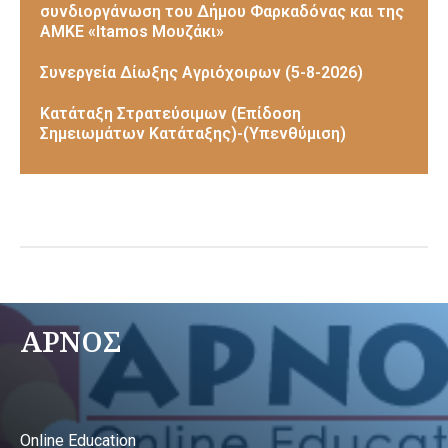
συνδιοργάνωση του Δήμου Φαρκαδόνας και της
ΑΜΚΕ «Itamos Μουζάκι»
Συνεργεία Δίωξης Αγριόχοιρων (5-8-2026)
Κατάταξη Στρατεύσιμων (Επίδοση
Σημειωμάτων Κατάταξης)-(Υπενθύμιση)
ΑΡΝΟΣ
Online Education