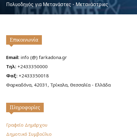
Πολυοδηγός για Μετανάστες - Μετανάστριες
Επικοινωνία
Email:
info (@) farkadona.gr
Τηλ:
+2433350000
Φαξ:
+2433350018
Φαρκαδόνα, 42031, Τρίκαλα, Θεσσαλία - Ελλάδα
Πληροφορίες
Γραφείο Δημάρχου
Δημοτικό Συμβούλιο