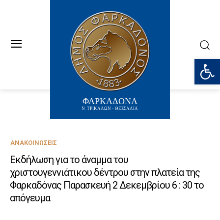
Ανοίξτε
ΦΑΡΚΑΔΟΝΑ
Ν. ΤΡΙΚΑΛΩΝ - ΘΕΣΣΑΛΙΑ
ΑΝΑΚΟΙΝΏΣΕΙΣ
Εκδήλωση για το άναμμα του
χριστουγεννιάτικου δέντρου στην πλατεία της
Φαρκαδόνας Παρασκευή 2 Δεκεμβρίου 6 : 30 το
απόγευμα