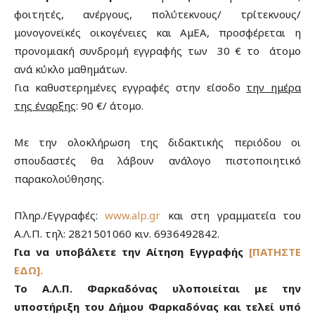
φοιτητές, ανέργους, πολύτεκνους/ τρίτεκνους/
μονογονεϊκές οικογένειες και ΑμΕΑ, προσφέρεται η
προνομιακή συνδρομή εγγραφής των 30 € το άτομο
ανά κύκλο μαθημάτων.
Για καθυστερημένες εγγραφές στην είσοδο
την ημέρα
της έναρξης
: 90 €/ άτομο.
Με την ολοκλήρωση της διδακτικής περιόδου οι
σπουδαστές θα λάβουν ανάλογο πιστοποιητικό
παρακολούθησης.
Πληρ./Εγγραφές:
www.alp.gr
και στη γραμματεία του
Α.Λ.Π. τηλ: 2821501060 κιν. 6936492842.
Για να υποβάλετε την Αίτηση Εγγραφής
[ΠΑΤΗΣΤΕ
ΕΔΩ]
.
Το Α.Λ.Π. Φαρκαδόνας υλοποιείται με την
υποστήριξη του Δήμου Φαρκαδόνας και τελεί υπό