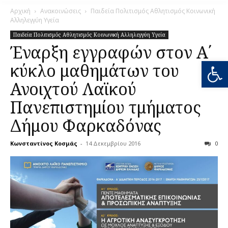
Αρχική
Ανακοινώσεις
Παιδεία Πολιτισμός Αθλητισμός Κοινωνική
Αλληλεγγύη Υγεία
Παιδεία Πολιτισμός Αθλητισμός Κοινωνική Αλληλεγγύη Υγεία
Έναρξη εγγραφών στον Α΄
Ανοίξτε
κύκλο μαθημάτων του
Ανοιχτού Λαϊκού
Πανεπιστημίου τμήματος
Δήμου Φαρκαδόνας
Κωνσταντίνος Κοσμάς
-
14 Δεκεμβρίου 2016
0