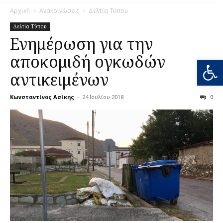
Αρχική
Ανακοινώσεις
Δελτία Τύπου
Δελτία Τύπου
Ενημέρωση για την
αποκομιδή ογκωδών
Ανοίξτε
αντικειμένων
Κωνσταντίνος Ασίκης
-
24 Ιουλίου 2018
0