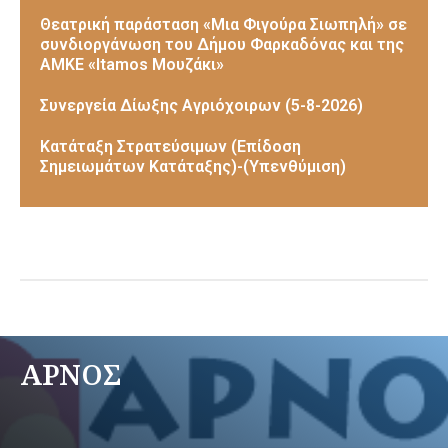
Θεατρική παράσταση «Μια Φιγούρα Σιωπηλή» σε
συνδιοργάνωση του Δήμου Φαρκαδόνας και της
ΑΜΚΕ «Itamos Μουζάκι»
Συνεργεία Δίωξης Αγριόχοιρων (5-8-2026)
Κατάταξη Στρατεύσιμων (Επίδοση
Σημειωμάτων Κατάταξης)-(Υπενθύμιση)
ΑΡΝΟΣ