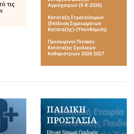
ό τις
Αγριόχοιρων (5-8-2026)
ν
Κατάταξη Στρατεύσιμων
(Επίδοση Σημειωμάτων
Κατάταξης)-(Υπενθύμιση)
Προσωρινοί Πίνακες
Κατάταξης Σχολικών
Καθαριστριών 2026 2027
ΠΑΙΔΙΚΗ
ΠΡΟΣΤΑΣΙΑ
Εθνική Γραμμή Παιδικής