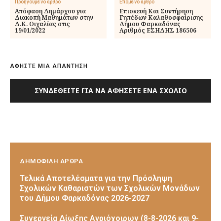
Προηγούμενο άρθρο
Επόμενο άρθρο
Απόφαση Δημάρχου για
Επισκευή Και Συντήρηση
Διακοπή Μαθημάτων στην
Γηπέδων Καλαθοσφαίρισης
Δ.Κ. Οιχαλίας στις
Δήμου Φαρκαδόνας
19/01/2022
Αριθμός ΕΣΗΔΗΣ 186506
ΑΦΗΣΤΕ ΜΙΑ ΑΠΑΝΤΗΣΗ
ΣΥΝΔΕΘΕΊΤΕ ΓΙΑ ΝΑ ΑΦΉΣΕΤΕ ΈΝΑ ΣΧΌΛΙΟ
ΔΗΜΟΦΙΛΗ ΑΡΘΡΑ
Τελικά Αποτελέσματα για την Πρόσληψη
Σχολικών Καθαριστών των Σχολικών Μονάδων
του Δήμου Φαρκαδόνας 2026-2027
Συνεργεία Δίωξης Αγριόχοιρων (8-8-2026 και 9-