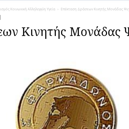
ισμός Κοινωνική Αλληλεγγύη Υγεία
Επέκταση Δράσεων Κινητής Μονάδας Ψυχ
ων Κινητής Μονάδας Ψ