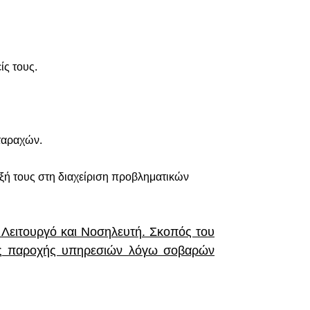
ίς τους.
ταραχών.
ξή τους στη διαχείριση προβληματικών
 Λειτουργό και Νοσηλευτή. Σκοπός του
ους παροχής υπηρεσιών λόγω σοβαρών