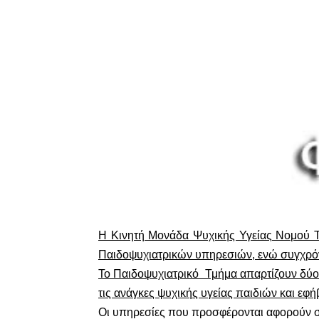
Η Κινητή Μονάδα Ψυχικής Υγείας Νομού Τρι
Παιδοψυχιατρικών υπηρεσιών, ενώ συγχρόνω
Το Παιδοψυχιατρικό Τμήμα απαρτίζουν δύο 
τις ανάγκες ψυχικής υγείας παιδιών και εφ
Οι υπηρεσίες που προσφέρονται αφορούν σ