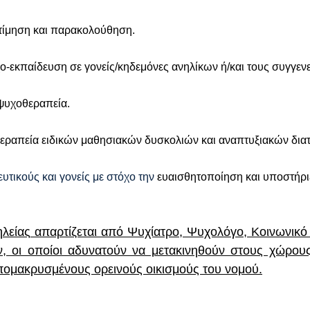
τίμηση
και παρακολούθηση.
ο-εκπαίδευση σε γονείς/κηδεμόνες ανηλίκων ή/και τους συγγενε
 ψυχοθεραπεία.
εραπεία ειδικών μαθησιακών δυσκολιών και αναπτυξιακών δια
ευτικούς και γονείς με στόχο την
ευαισθητοποίηση και υποστήρι
ηλείας
απαρτίζεται από Ψυχίατρο, Ψυχολόγο, Κοινωνικό
νών, οι οποίοι αδυνατούν να μετακινηθούν στους χώρ
πομακρυσμένους ορεινούς οικισμούς του νομού.