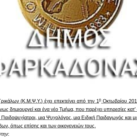
η
κάλων (Κ.Μ.Ψ.Υ.) έχει επεκτείνει από την 1
Οκτωβρίου 2019
ς δημιουργεί και ένα νέο Τμήμα, που παρέχει υπηρεσίες κατ’ 
Παιδοψυχίατροι, μια Ψυχολόγος, μια Ειδική Παιδαγωγός και μι
ήβων, όπως επίσης και των οικογενειών τους.
την: