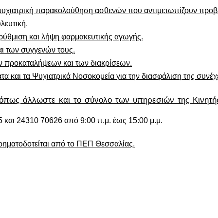
ι ψυχιατρική παρακολούθηση ασθενών που αντιμετωπίζουν προ
λευτική.
 ρύθμιση και λήψη φαρμακευτικής αγωγής.
ι των συγγενών τους.
ν προκαταλήψεων και των διακρίσεων.
α και τα Ψυχιατρικά Νοσοκομεία για την διασφάλιση της συνέχε
όπως άλλωστε και το σύνολο των υπηρεσιών της Κινητή
 και 24310 70626 από 9:00 π.μ. έως 15:00 μ.μ.
ηματοδοτείται από το ΠΕΠ Θεσσαλίας.