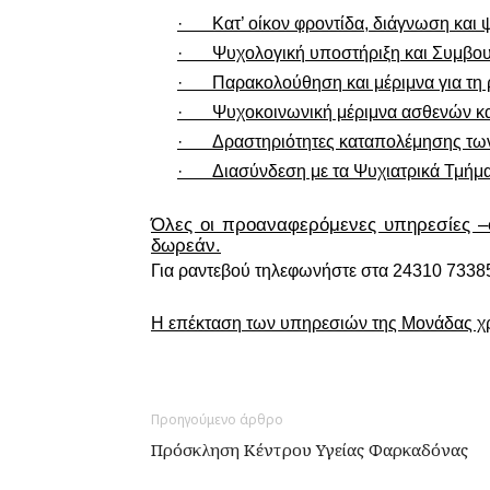
·
Κατ’ οίκον φροντίδα, διάγνωση κα
·
Ψυχολογική υποστήριξη και Συμβου
·
Παρακολούθηση και μέριμνα για τη
·
Ψυχοκοινωνική μέριμνα ασθενών κα
·
Δραστηριότητες καταπολέμησης τω
·
Διασύνδεση με τα Ψυχιατρικά Τμήματ
Όλες οι προαναφερόμενες υπηρεσίες –
δωρεάν.
Για ραντεβού τηλεφωνήστε στα 24310 73385
Η επέκταση των υπηρεσιών της Μονάδας χρ
Προηγούμενο άρθρο
Πρόσκληση Κέντρου Υγείας Φαρκαδόνας