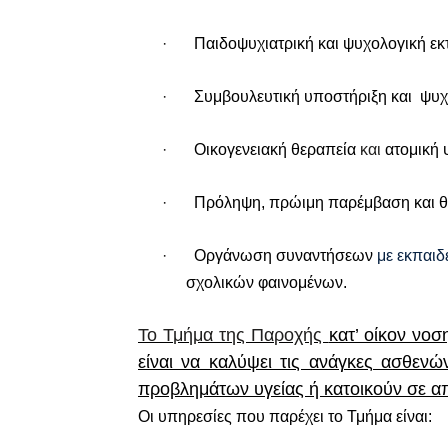
·
Παιδοψυχιατρική και ψυχολογική εκ
·
Συμβουλευτική υποστήριξη
και
ψυχ
·
Οικογενειακή θεραπεία
και
ατομική
·
Πρόληψη, πρώιμη παρέμβαση και θ
·
Οργάνωση συναντήσεων
με εκπαιδ
σχολικών φαινομένων.
Το Τμήμα της Παροχής
κατ’ οίκον νοσ
είναι να καλύψει τις ανάγκες ασθε
προβλημάτων υγείας ή κατοικούν σε α
Οι υπηρεσίες που παρέχει το Τμήμα είναι: