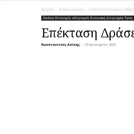
Αρχική
Ανακοινώσεις
Παιδεία Πολιτισμός Αθλητ
Παιδεία Πολιτισμός Αθλητισμός Κοινωνική Αλληλεγγύη Υγεία
Επέκταση Δράσε
Κωνσταντίνος Ασίκης
-
15 Ιανουαρίου 2020