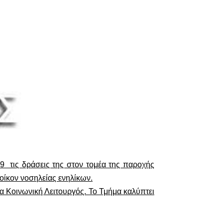
 τις δράσεις της στον τομέα της παροχής
οίκον νοσηλείας ενηλίκων.
α Κοινωνική Λειτουργός. Το Τμήμα καλύπτει