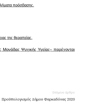
βλήματα πρόσβασης.
ιας της θεραπείας.
ς Μονάδας Ψυχικής Υγείας– παρέχονται
Επόμενο άρθρο
Προϋπολογισμός Δήμου Φαρκαδόνας 2020