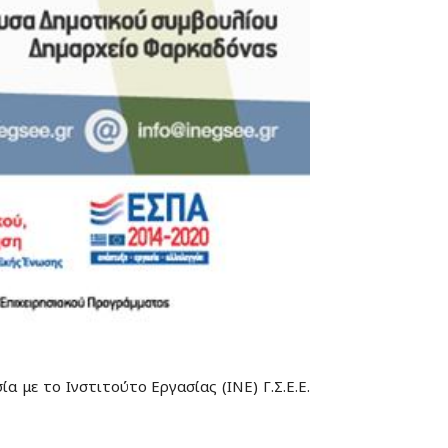
με το Ινστιτούτο Εργασίας (ΙΝΕ) Γ.Σ.Ε.Ε.