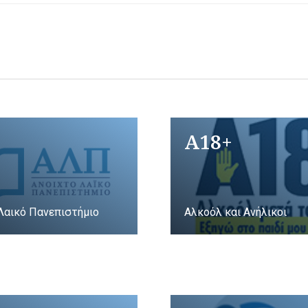
A18+
Λαικό Πανεπιστήμιο
Αλκοόλ και Ανήλικοι