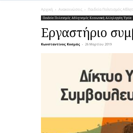
Αρχική
Ανακοινώσεις
Παιδεία Πολιτισμός Αθλητ
Παιδεία Πολιτισμός Αθλητισμός Κοινωνική Αλληλεγγύη Υγεία
Εργαστήριο συμ
Κωνσταντίνος Κοσμάς
-
26 Μαρτίου 2019