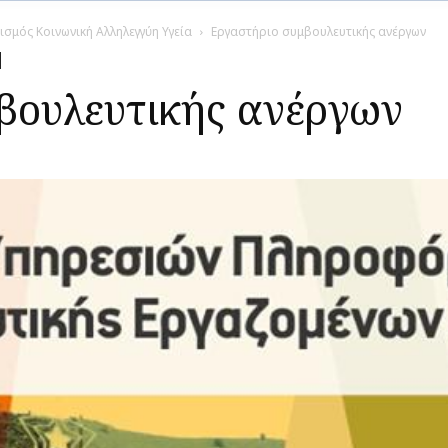
ισμός Κοινωνική Αλληλεγγύη Υγεία
Εργαστήριο συμβουλευτικής ανέργων
βουλευτικής ανέργων