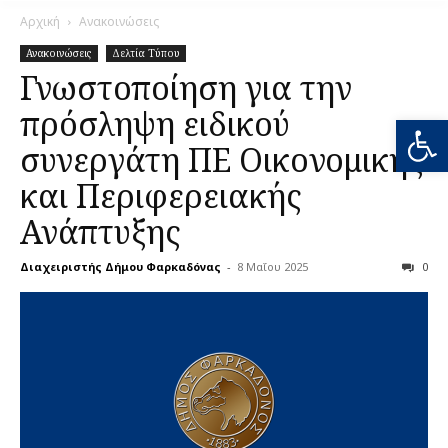
Αρχική
Ανακοινώσεις
Ανακοινώσεις
Δελτία Τύπου
Γνωστοποίηση για την
πρόσληψη ειδικού
Ανοίξτε
συνεργάτη ΠΕ Οικονομικής
και Περιφερειακής
Ανάπτυξης
Διαχειριστής Δήμου Φαρκαδόνας
-
8 Μαΐου 2025
0