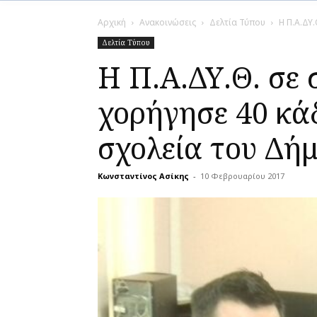
Αρχική
Ανακοινώσεις
Δελτία Τύπου
Η Π.Α.ΔΥ
Δελτία Τύπου
Η Π.Α.ΔΥ.Θ. σε
χορήγησε 40 κά
σχολεία του Δή
Κωνσταντίνος Ασίκης
-
10 Φεβρουαρίου 2017