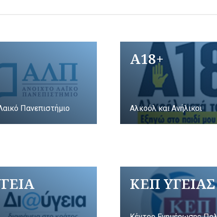
A18+
Λαικό Πανεπιστήμιο
Αλκοόλ και Ανήλικοι
ΥΓΕΙΑ
ΚΕΠ ΥΓΕΙΑΣ
Κέντρο Ενημέρωσης Πο