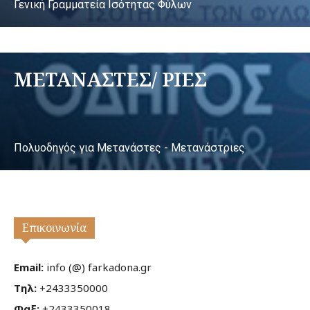
Γενική Γραμματεία Ισότητας Φύλων
ΜΕΤΑΝΑΣΤΕΣ/ ΡΙΕΣ
Πολυοδηγός για Μετανάστες - Μετανάστριες
Επικοινωνία
Email:
info (@) farkadona.gr
Τηλ:
+2433350000
Φαξ:
+2433350018