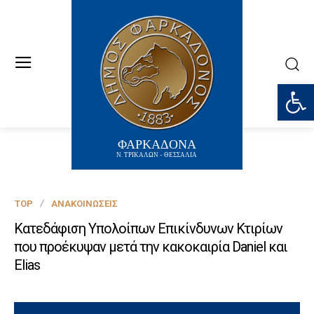
Ανοίξτε
ΦΑΡΚΑΔΟΝΑ
Ν. ΤΡΙΚΑΛΩΝ - ΘΕΣΣΑΛΙΑ
TOP
ΑΝΑΚΟΙΝΏΣΕΙΣ
Κατεδάφιση Υπολοίπων Επικίνδυνων Κτιρίων
που προέκυψαν μετά την κακοκαιρία Daniel και
Elias