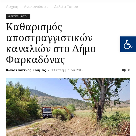
Αρχική
Ανακοινώσεις
Δελτία Τύπου
Δελτία Τύπου
Καθαρισμός
αποστραγγιστικών
Ανοίξτε
καναλιών στο Δήμο
Φαρκαδόνας
Κωνσταντίνος Κοσμάς
-
3 Σεπτεμβρίου 2018
0