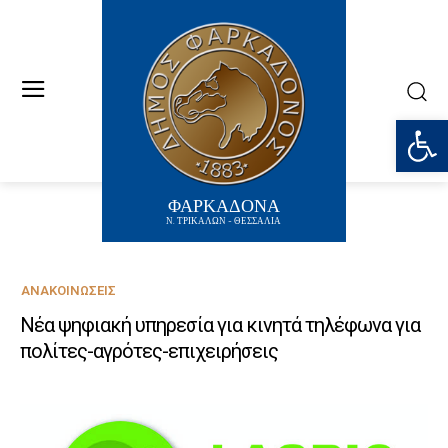
Ανοίξτε
ΦΑΡΚΑΔΟΝΑ
Ν. ΤΡΙΚΑΛΩΝ - ΘΕΣΣΑΛΙΑ
ΑΝΑΚΟΙΝΏΣΕΙΣ
Νέα ψηφιακή υπηρεσία για κινητά τηλέφωνα για
πολίτες-αγρότες-επιχειρήσεις