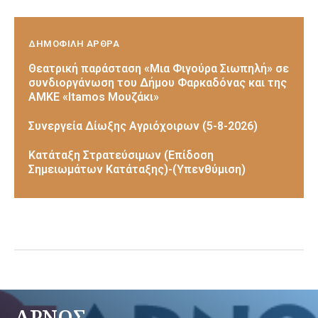
ΔΗΜΟΦΙΛΗ ΑΡΘΡΑ
Θεατρική παράσταση «Μια Φιγούρα Σιωπηλή» σε
συνδιοργάνωση του Δήμου Φαρκαδόνας και της
ΑΜΚΕ «Itamos Μουζάκι»
Συνεργεία Δίωξης Αγριόχοιρων (5-8-2026)
Κατάταξη Στρατεύσιμων (Επίδοση
Σημειωμάτων Κατάταξης)-(Υπενθύμιση)
ΑΡΝΟΣ