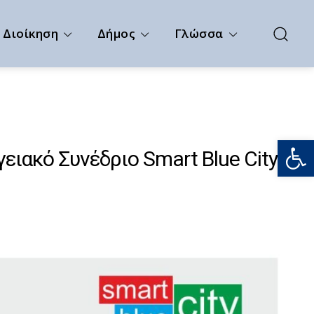
Διοίκηση
Δήμος
Γλώσσα
Ανοίξτε
ιακό Συνέδριο Smart Blue City»