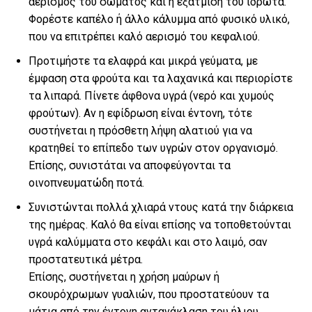
αερισμός του σώματος και η εξάτμιση του ιδρώτα.
Φορέστε καπέλο ή άλλο κάλυμμα από φυσικό υλικό,
που να επιτρέπει καλό αερισμό του κεφαλιού.
Προτιμήστε τα ελαφρά και μικρά γεύματα, με
έμφαση στα φρούτα και τα λαχανικά και περιορίστε
τα λιπαρά. Πίνετε άφθονα υγρά (νερό και χυμούς
φρούτων). Αν η εφίδρωση είναι έντονη, τότε
συστήνεται η πρόσθετη λήψη αλατιού για να
κρατηθεί το επίπεδο των υγρών στον οργανισμό.
Επίσης, συνιστάται να αποφεύγονται τα
οινοπνευματώδη ποτά.
Συνιστώνται πολλά χλιαρά ντους κατά την διάρκεια
της ημέρας. Καλό θα είναι επίσης να τοποθετούνται
υγρά καλύμματα στο κεφάλι και στο λαιμό, σαν
προστατευτικά μέτρα.
Επίσης, συστήνεται η χρήση μαύρων ή
σκουρόχρωμων γυαλιών, που προστατεύουν τα
μάτια από την έντονη αντανάκλαση του ήλιου.