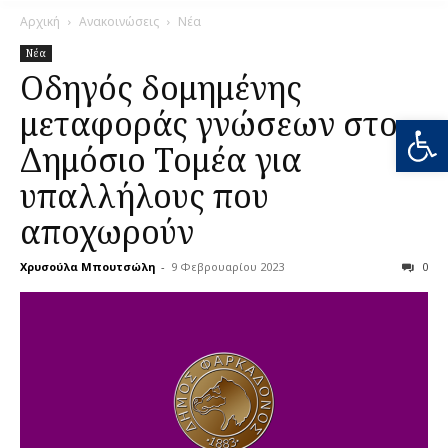
Αρχική
Ανακοινώσεις
Νέα
Νέα
Οδηγός δομημένης
μεταφοράς γνώσεων στο
Ανοίξτε
Δημόσιο Τομέα για
υπαλλήλους που
αποχωρούν
Χρυσούλα Μπουτσώλη
-
9 Φεβρουαρίου 2023
0