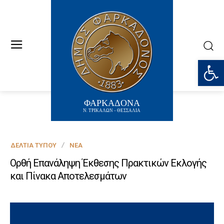
Ανοίξτε
ΦΑΡΚΑΔΟΝΑ
Ν. ΤΡΙΚΑΛΩΝ - ΘΕΣΣΑΛΙΑ
ΔΕΛΤΊΑ ΤΎΠΟΥ
ΝΈΑ
Ορθή Επανάληψη Έκθεσης Πρακτικών Εκλογής
και Πίνακα Αποτελεσμάτων