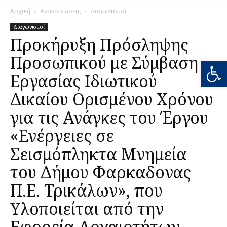
Αρχική
Ανακοινώσεις
Διαγωνισμοί
Διαγωνισμοί
Προκήρυξη Πρόσληψης
Προσωπικού με Σύμβαση
Ανοίξτε
Εργασίας Ιδιωτικού
Δικαίου Ορισμένου Χρόνου
για τις Ανάγκες του Έργου
«Ενέργειες σε
Σεισμόπληκτα Μνημεία
του Δήμου Φαρκαδονας
Π.Ε. Τρικάλων», που
Υλοποιείται από την
Εφορεία Αρχαιοτήτων