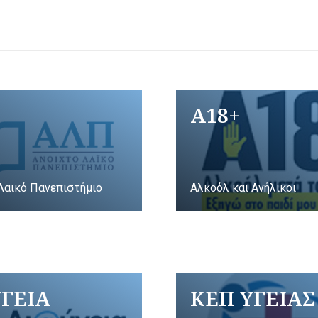
A18+
Λαικό Πανεπιστήμιο
Αλκοόλ και Ανήλικοι
ΥΓΕΙΑ
ΚΕΠ ΥΓΕΙΑΣ