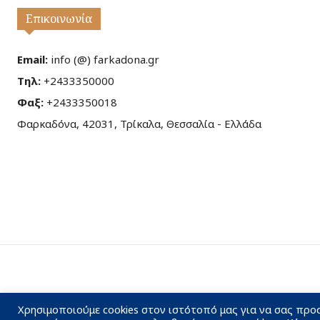
Επικοινωνία
Email:
info (@) farkadona.gr
Τηλ:
+2433350000
Φαξ:
+2433350018
Φαρκαδόνα, 42031, Τρίκαλα, Θεσσαλία - Ελλάδα
Χρησιμοποιούμε cookies στον ιστότοπό μας για να σας προ