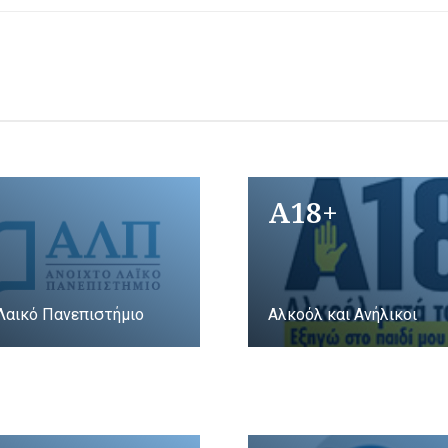
A18+
Λαικό Πανεπιστήμιο
Αλκοόλ και Ανήλικοι