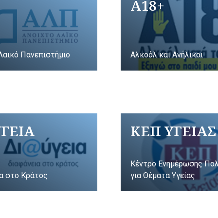
A18+
Λαικό Πανεπιστήμιο
Αλκοόλ και Ανήλικοι
ΥΓΕΙΑ
ΚΕΠ ΥΓΕΙΑΣ
Κέντρο Ενημέρωσης Πο
α στο Κράτος
για Θέματα Υγείας