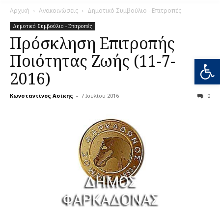
Αρχική
Ανακοινώσεις
Δημοτικό Συμβούλιο - Επιτροπές
Δημοτικό Συμβούλιο - Επιτροπές
Πρόσκληση Επιτροπής
Ποιότητας Ζωής (11-7-
Ανοίξτε
2016)
Κωνσταντίνος Ασίκης
-
7 Ιουλίου 2016
0