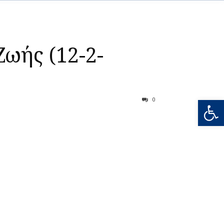
ωής (12-2-
Ανοίξτε
0