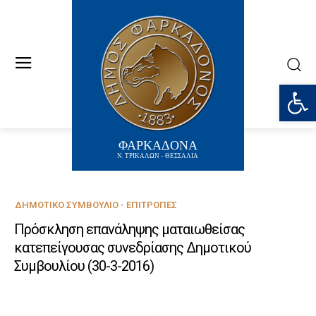
Ανοίξτε
ΦΑΡΚΑΔΟΝΑ
Ν. ΤΡΙΚΑΛΩΝ - ΘΕΣΣΑΛΙΑ
ΔΗΜΟΤΙΚΌ ΣΥΜΒΟΎΛΙΟ - ΕΠΙΤΡΟΠΈΣ
Πρόσκληση επανάληψης ματαιωθείσας
κατεπείγουσας συνεδρίασης Δημοτικού
Συμβουλίου (30-3-2016)