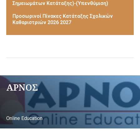
Σημειωμάτων Κατάταξης)-(Υπενθύμιση)
Προσωρινοί Πίνακες Κατάταξης Σχολικών
Καθαριστριών 2026 2027
ΑΡΝΟΣ
Online Education