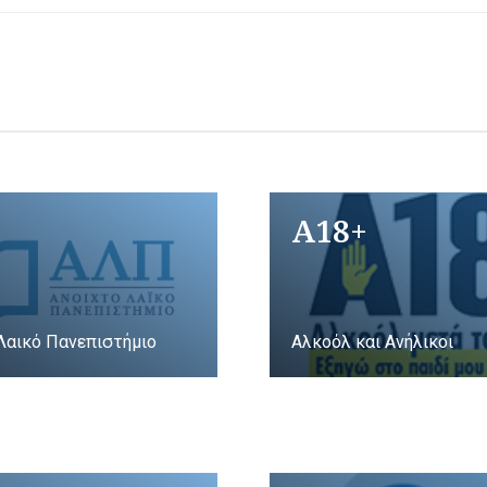
A18+
Λαικό Πανεπιστήμιο
Αλκοόλ και Ανήλικοι