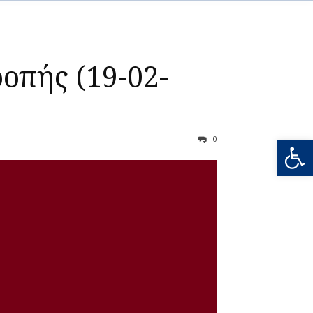
οπής (19-02-
Ανοίξτε
0