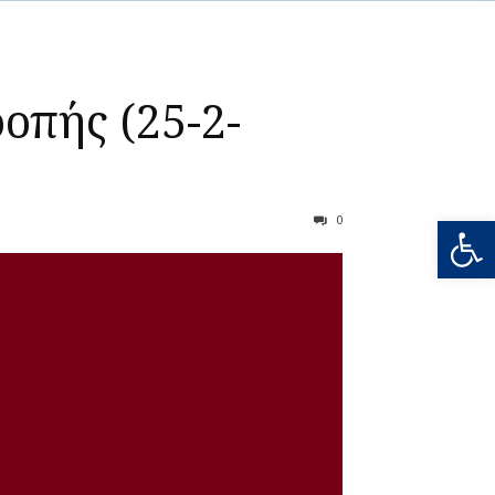
οπής (25-2-
Ανοίξτε
0