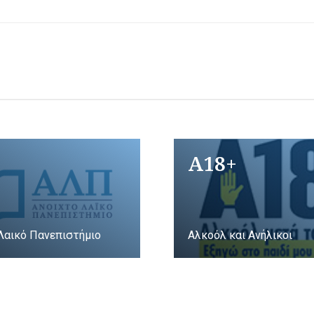
A18+
Λαικό Πανεπιστήμιο
Αλκοόλ και Ανήλικοι