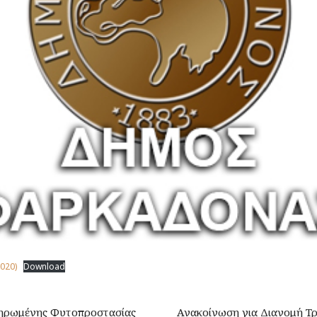
020)
Download
ληρωμένης Φυτοπροστασίας
Ανακοίνωση για Διανομή Τ