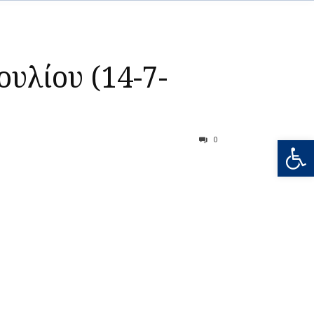
υλίου (14-7-
Ανοίξτε
0