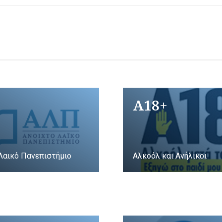
A18+
Λαικό Πανεπιστήμιο
Αλκοόλ και Ανήλικοι