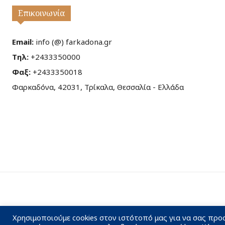
Επικοινωνία
Email:
info (@) farkadona.gr
Τηλ:
+2433350000
Φαξ:
+2433350018
Φαρκαδόνα, 42031, Τρίκαλα, Θεσσαλία - Ελλάδα
Χρησιμοποιούμε cookies στον ιστότοπό μας για να σας προ