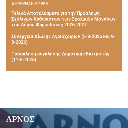
ΔΗΜΟΦΙΛΗ ΑΡΘΡΑ
Τελικά Αποτελέσματα για την Πρόσληψη
Σχολικών Καθαριστών των Σχολικών Μονάδων
του Δήμου Φαρκαδόνας 2026-2027
Συνεργεία Δίωξης Αγριόχοιρων (8-8-2026 και 9-
8-2026)
Πρόσκληση σύγκλησης Δημοτικής Επιτροπής
(11-8-2026)
ΑΡΝΟΣ