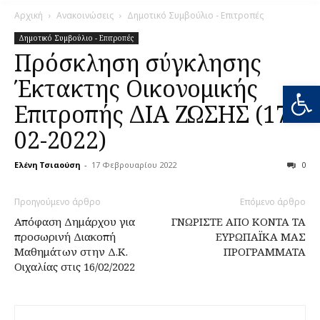
Αρχική
Ανακοινώσεις
Δημοτικό Συμβούλιο - Επιτροπές
Δημοτικό Συμβούλιο - Επιτροπές
Πρόσκληση σύγκλησης
Έκτακτης Οικονομικής
Ανοίξτε
Επιτροπής ΔΙΑ ΖΩΣΗΣ (17-
02-2022)
Ελένη Τσιαούση
-
17 Φεβρουαρίου 2022
0
Προηγούμενο άρθρο
Επόμενο άρθρο
Απόφαση Δημάρχου για
ΓΝΩΡΙΣΤΕ ΑΠΟ ΚΟΝΤΑ ΤΑ
προσωρινή Διακοπή
ΕΥΡΩΠΑΪΚΑ ΜΑΣ
Μαθημάτων στην Δ.Κ.
ΠΡΟΓΡΑΜΜΑΤΑ
Οιχαλίας στις 16/02/2022