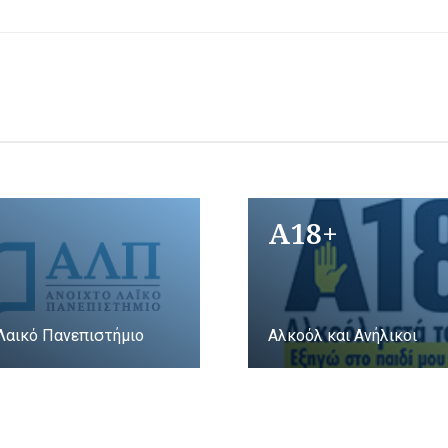
A18+
Λαικό Πανεπιστήμιο
Αλκοόλ και Ανήλικοι