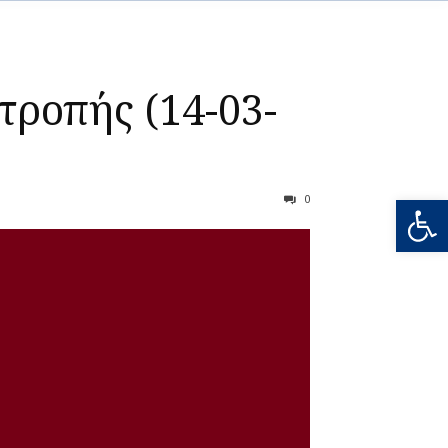
τροπής (14-03-
Ανοίξτε
0