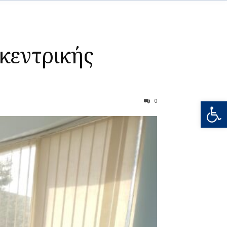
κεντρικής
Ανοίξτε
0