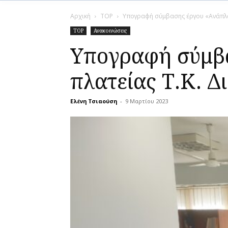
Αρχική
TOP
Υπογραφή σύμβασης έργου «Ανάπλασ
TOP
Ανακοινώσεις
Υπογραφή σύμβα
πλατείας Τ.Κ. Δ
Ελένη Τσιαούση
-
9 Μαρτίου 2023