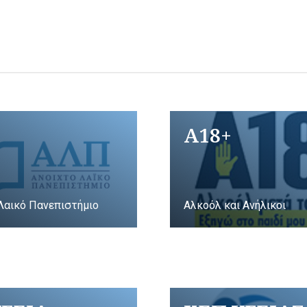
A18+
Λαικό Πανεπιστήμιο
Αλκοόλ και Ανήλικοι