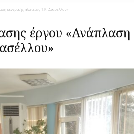
η κεντρικής πλατείας Τ.Κ. Διασέλλου»
σης έργου «Ανάπλαση 
ιασέλλου»