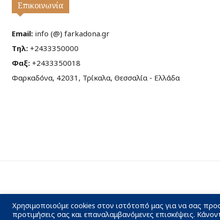
Επικοινωνία
Email:
info (@) farkadona.gr
Τηλ:
+2433350000
Φαξ:
+2433350018
Φαρκαδόνα, 42031, Τρίκαλα, Θεσσαλία - Ελλάδα
Χρησιμοποιούμε cookies στον ιστότοπό μας για να σας προ
προτιμήσεις σας και επαναλαμβανόμενες επισκέψεις. Κάνον