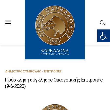
Ανοίξτε
ΦΑΡΚΑΔΟΝΑ
Ν. ΤΡΙΚΑΛΩΝ - ΘΕΣΣΑΛΙΑ
ΔΗΜΟΤΙΚΌ ΣΥΜΒΟΎΛΙΟ - ΕΠΙΤΡΟΠΈΣ
Πρόσκληση σύγκλησης Οικονομικής Επιτροπής
(9-6-2020)