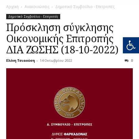
Αρχική
Ανακοινώσεις
Δημοτικό Συμβούλιο - Επιτροπές
Δημοτικό Συμβούλιο - Επιτροπές
Πρόσκληση σύγκλησης
Οικονομικής Επιτροπής
Ανοίξτε
ΔΙΑ ΖΩΣΗΣ (18-10-2022)
Ελένη Τσιαούση
-
14 Οκτωβρίου 2022
0