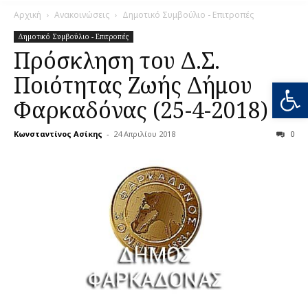
Αρχική
Ανακοινώσεις
Δημοτικό Συμβούλιο - Επιτροπές
Δημοτικό Συμβούλιο - Επιτροπές
Πρόσκληση του Δ.Σ.
Ποιότητας Ζωής Δήμου
Ανοίξτε
Φαρκαδόνας (25-4-2018)
Κωνσταντίνος Ασίκης
-
24 Απριλίου 2018
0