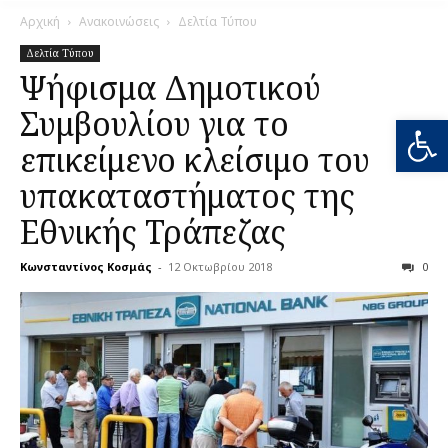
Αρχική
Ανακοινώσεις
Δελτία Τύπου
Δελτία Τύπου
Ψήφισμα Δημοτικού
Συμβουλίου για το
Ανοίξτε
επικείμενο κλείσιμο του
υπακαταστήματος της
Εθνικής Τράπεζας
Κωνσταντίνος Κοσμάς
-
12 Οκτωβρίου 2018
0