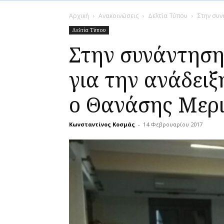
Αρχική
Ανακοινώσεις
Δελτία Τύπου
Στην συν
Δελτία Τύπου
Στην συνάντηση
για την ανάδει
ο Θανάσης Μερ
Κωνσταντίνος Κοσμάς
-
14 Φεβρουαρίου 2017