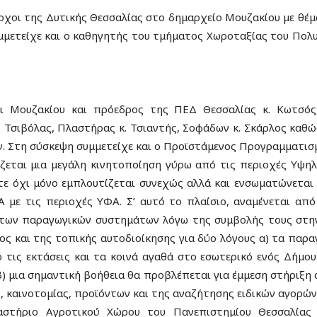
ρχοι της Δυτικής Θεσσαλίας στο δημαρχείο Μουζακίου με θέμα
μετείχε και ο καθηγητής του τμήματος Χωροταξίας του Πολυ
ι Μουζακίου και πρόεδρος της ΠΕΔ Θεσσαλίας κ. Κωτσός,
. Τσιβόλας, Πλαστήρας κ. Τσιαντής, Σοφάδων κ. Σκάρλος κα
ν. Στη σύσκεψη συμμετείχε και ο Προϊστάμενος Προγραμματισ
ζεται μια μεγάλη κινητοποίηση γύρω από τις περιοχές Υψηλ
οτε όχι μόνο εμπλουτίζεται συνεχώς αλλά και ενσωματώνετα
με τις περιοχές ΥΦΑ. Σ’ αυτό το πλαίσιο, αναμένεται από
 των παραγωγικών συστημάτων λόγω της συμβολής τους στη
όλος και της τοπικής αυτοδιοίκησης για δύο λόγους α) τα πα
 τις εκτάσεις και τα κοινά αγαθά στο εσωτερικό ενός Δήμου
 β) μια σημαντική βοήθεια θα προβλέπεται για έμμεση στήρι
, καινοτομίας, προϊόντων και της αναζήτησης ειδικών αγορών
τήριο Αγροτικού Χώρου του Πανεπιστημίου Θεσσαλίας π