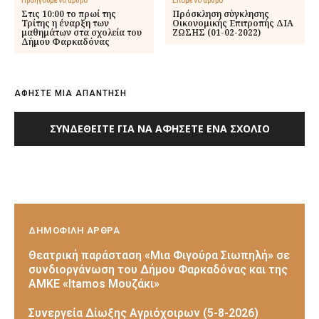
Προηγούμενο άρθρο
Επόμενο άρθρο
Στις 10:00 το πρωί της
Πρόσκληση σύγκλησης
Τρίτης η έναρξη των
Οικονομικής Επιτροπής ΔΙΑ
μαθημάτων στα σχολεία του
ΖΩΣΗΣ (01-02-2022)
Δήμου Φαρκαδόνας
ΑΦΗΣΤΕ ΜΙΑ ΑΠΑΝΤΗΣΗ
ΣΥΝΔΕΘΕΊΤΕ ΓΙΑ ΝΑ ΑΦΉΣΕΤΕ ΈΝΑ ΣΧΌΛΙΟ
ΔΗΜΟΦΙΛΗ ΑΡΘΡΑ
Θεατρική παράσταση «Μια Φιγούρα Σιωπηλή» σε
συνδιοργάνωση του Δήμου Φαρκαδόνας και της
ΑΜΚΕ «Itamos Μουζάκι»
Συνεργεία Δίωξης Αγριόχοιρων (5-8-2026)