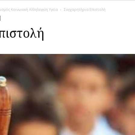
ισμός Κοινωνική Αλληλεγγύη Υγεία
Συγχαρητήρια Επιστολή
πιστολή