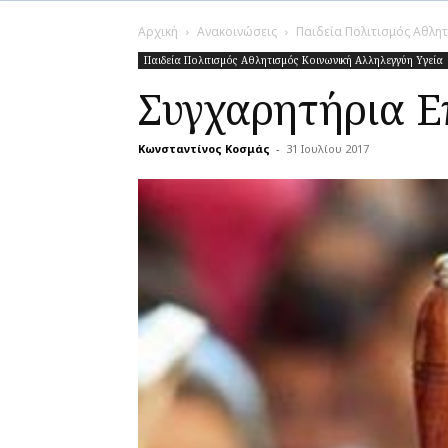
Αρχική
Ανακοινώσεις
Παιδεία Πολιτισμός Αθλητ
Παιδεία Πολιτισμός Αθλητισμός Κοινωνική Αλληλεγγύη Υγεία
Συγχαρητήρια Ε
Κωνσταντίνος Κοσμάς
-
31 Ιουλίου 2017