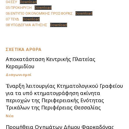
04 ΕΣΥ
Download
05 ΠΡΟΚΗΡΥΞΗ
Download
06 ΕΝΤΥΠΟ ΟΙΚΟΝΟΜΙΚΗΣ ΠΡΟΣΦΟΡΑΣ
Download
07 ΤΕΥΔ
Download
08 ΥΠΟΔΕΙΓΜΑ ΑΙΤΗΣΗΣ
Download
ΣΧΕΤΙΚΑ ΑΡΘΡΑ
Αποκατάσταση Κεντρικής Πλατείας
Κεραμιδίου
Διαγωνισμοί
Έναρξη λειτουργίας Κτηματολογικού Γραφείου
για τα υπό κτηματογράφηση ακίνητα
περιοχών της Περιφερειακής Ενότητας
Τρικάλων της Περιφέρειας Θεσσαλίας
Νέα
Προμήθεια Οχημάτων Δήμου Φαρκαδόνας