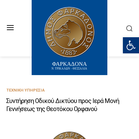
Ανοίξτε
ΦΑΡΚΑΔΟΝΑ
Ν. ΤΡΙΚΑΛΩΝ - ΘΕΣΣΑΛΙΑ
ΤΕΧΝΙΚΉ ΥΠΗΡΕΣΊΑ
Συντήρηση Οδικού Δικτύου προς Ιερά Μονή
Γεννήσεως της Θεοτόκου Ορφανού