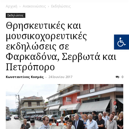
Αρχική
Ανακοινώσεις
Εκδηλώσεις
Εκδηλώσεις
Θρησκευτικές και
μουσικοχορευτικές
Ανοίξτε
εκδηλώσεις σε
Φαρκαδόνα, Σερβωτά και
Πετρόπορο
Κωνσταντίνος Κοσμάς
-
24 Ιουνίου 2017
0