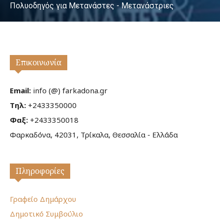
Πολυοδηγός για Μετανάστες - Μετανάστριες
Επικοινωνία
Email:
info (@) farkadona.gr
Τηλ:
+2433350000
Φαξ:
+2433350018
Φαρκαδόνα, 42031, Τρίκαλα, Θεσσαλία - Ελλάδα
Πληροφορίες
Γραφείο Δημάρχου
Δημοτικό Συμβούλιο