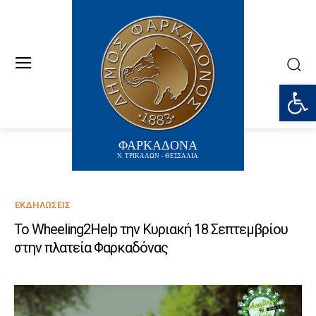
Ανοίξτε
ΦΑΡΚΑΔΟΝΑ
Ν. ΤΡΙΚΑΛΩΝ - ΘΕΣΣΑΛΙΑ
ΕΚΔΗΛΏΣΕΙΣ
Το Wheeling2Help την Κυριακή 18 Σεπτεμβρίου
στην πλατεία Φαρκαδόνας