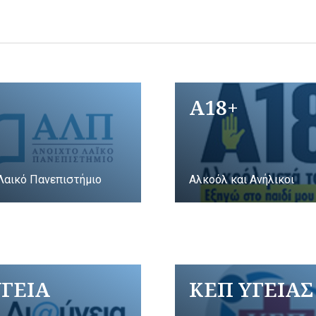
A18+
Λαικό Πανεπιστήμιο
Αλκοόλ και Ανήλικοι
ΥΓΕΙΑ
ΚΕΠ ΥΓΕΙΑΣ