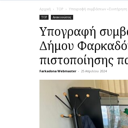
Αρχική
TOP
Υπογραφή συμβάσεων «Συντήρηση 
TOP
Ανακοινώσεις
Υπογραφή συμβ
Δήμου Φαρκαδόν
πιστοποίησης π
Farkadona Webmaster
-
25 Απριλίου 2024