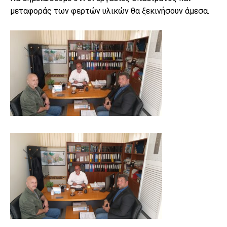
μεταφοράς των φερτών υλικών θα ξεκινήσουν άμεσα.