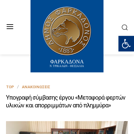
Ανοίξτε
ΦΑΡΚΑΔΟΝΑ
Ν. ΤΡΙΚΑΛΩΝ - ΘΕΣΣΑΛΙΑ
TOP
ΑΝΑΚΟΙΝΏΣΕΙΣ
Υπογραφή σύμβασης έργου «Μεταφορά φερτών
υλικών και απορριμμάτων από πλημμύρα»