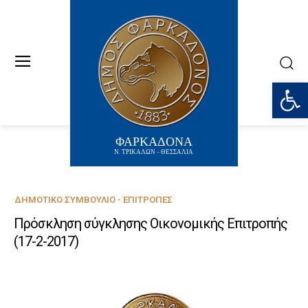
Ανοίξτε
ΦΑΡΚΑΔΟΝΑ
Ν. ΤΡΙΚΑΛΩΝ - ΘΕΣΣΑΛΙΑ
ΔΗΜΟΤΙΚΌ ΣΥΜΒΟΎΛΙΟ - ΕΠΙΤΡΟΠΈΣ
Πρόσκληση σύγκλησης Οικονομικής Επιτροπής
(17-2-2017)