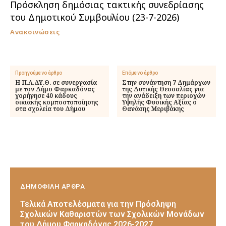
Πρόσκληση δημόσιας τακτικής συνεδρίασης
του Δημοτικού Συμβουλίου (23-7-2026)
Ανακοινώσεις
Προηγούμενο άρθρο
Επόμενο άρθρο
Η Π.Α.ΔΥ.Θ. σε συνεργασία
Στην συνάντηση 7 Δημάρχων
με τον Δήμο Φαρκαδόνας
της Δυτικής Θεσσαλίας για
χορήγησε 40 κάδους
την ανάδειξη των περιοχών
οικιακής κομποστοποίησης
Υψηλής Φυσικής Αξίας ο
στα σχολεία του Δήμου
Θανάσης Μεριβάκης
ΔΗΜΟΦΙΛΗ ΑΡΘΡΑ
Τελικά Αποτελέσματα για την Πρόσληψη
Σχολικών Καθαριστών των Σχολικών Μονάδων
του Δήμου Φαρκαδόνας 2026-2027