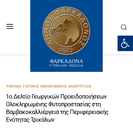
Ανοίξτε
ΦΑΡΚΑΔΟΝΑ
Ν. ΤΡΙΚΑΛΩΝ - ΘΕΣΣΑΛΙΑ
ΤΜΉΜΑ ΤΟΠΙΚΉΣ ΟΙΚΟΝΟΜΙΚΉΣ ΑΝΆΠΤΥΞΗΣ
1ο Δελτίο Γεωργικών Προειδοποιήσεων
Ολοκληρωμένης Φυτοπροστασίας στη
Βαμβακοκαλλιέργεια της Περιφερειακής
Ενότητας Τρικάλων